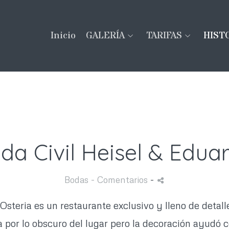
Inicio
GALERÍA
TARIFAS
HIST
da Civil Heisel & Edua
Bodas
- Comentarios
-
steria es un restaurante exclusivo y lleno de detall
a por lo obscuro del lugar pero la decoración ayud