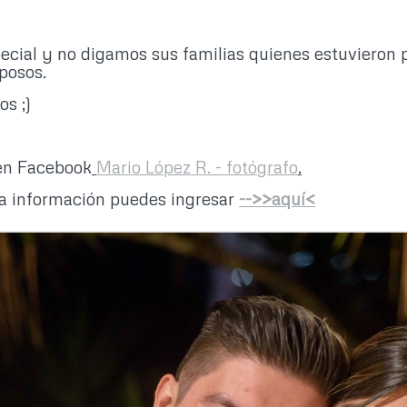
ecial y no digamos sus familias quienes estuvieron
posos.
os ;)
en Facebook
Mario López R. - fotógrafo
.
ra información puedes ingresar
-->>aquí<