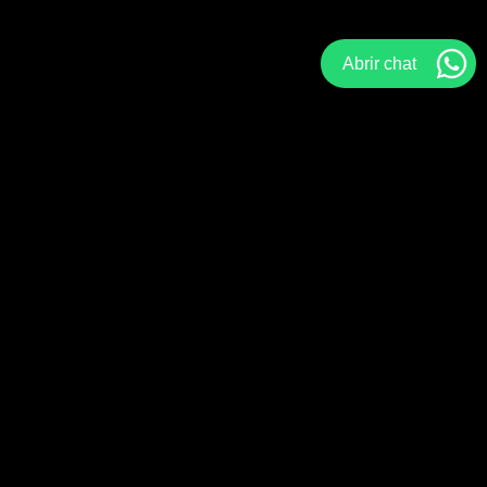
Abrir chat
Bienvenidos a
Mariopicsgt
Mi nombre es Mario López R.
Soy fotógrafo guatemalteco y me
apasiona realizar trabajos documentales.
A través de este espacio podrás ver el
trabajo que realizo por medio de la
fotografía y producción audiovisual.
Te invito a conocer
más de mí